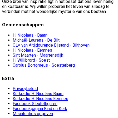
Onze bron van inspiratie ligt in het besef dat ons leven heilig
en kostbaar is. Wij willen proberen het leven van alledag te
verbinden met het wonderlijke mysterie van ons bestaan.
Gemeenschappen
H. Nicolaas - Baarn
Michaël-Laurens - De Bilt
OLV van Altijddurende Bijstand - Bilthoven
H. Nicolaas - Eemnes
Sint Maarten - Maartensdijk
H. Willibrord - Soest
Carolus Borromeüs - Soesterberg
Extra
Privacybeleid
Kerkradio H. Nicolaas Baarn
Kerkradio H. Nicolaas Eemnes
Facebook Sleutelfiguren
Facebookpagina Kind en Kerk
Misintenties opgeven