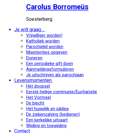
Carolus Borromeüs
Soesterberg
Je wilt graag…
Vrijwilliger worden!
Katholiek worden
Parochielid worden
Misintenties opgeven
Doneren
Een periodieke gift doen
Aanmeldingsformulieren
Je uitschrijven als parochiaan
Levensmomenten
Het doopsel
Eerste heilige communie/Eucharistie
Het Vormsel
De biecht
Het huwelijk en jubilea
De ziekenzalving (bedienen)
Een kerkelijke uitvaart
Wijding en toewijding
Contact