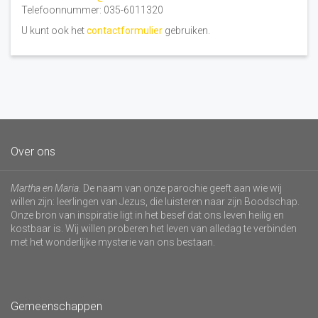
Telefoonnummer: 035-6011320
U kunt ook het
contactformulier
gebruiken.
Over ons
Martha en Maria
. De naam van onze parochie geeft aan wie wij
willen zijn: leerlingen van Jezus, die luisteren naar zijn Boodschap.
Onze bron van inspiratie ligt in het besef dat ons leven heilig en
kostbaar is. Wij willen proberen het leven van alledag te verbinden
met het wonderlijke mysterie van ons bestaan.
Gemeenschappen