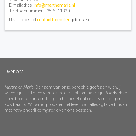
E-mailadres:
info@marthamaria.nl
Telefoonnummer: 035-6011320
U kunt ook het
contactformulier
gebruiken.
Over ons
Martha en Maria
. De naam van onze parochie geeft aan wie wij
willen zijn: leerlingen van Jezus, die luisteren naar zijn Boodschap.
Onze bron van inspiratie ligt in het besef dat ons leven heilig en
kostbaar is. Wij willen proberen het leven van alledag te verbinden
met het wonderlijke mysterie van ons bestaan.