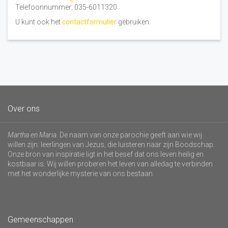
Telefoonnummer: 035-6011320
U kunt ook het
contactformulier
gebruiken.
Over ons
Martha en Maria
. De naam van onze parochie geeft aan wie wij
willen zijn: leerlingen van Jezus, die luisteren naar zijn Boodschap.
Onze bron van inspiratie ligt in het besef dat ons leven heilig en
kostbaar is. Wij willen proberen het leven van alledag te verbinden
met het wonderlijke mysterie van ons bestaan.
Gemeenschappen