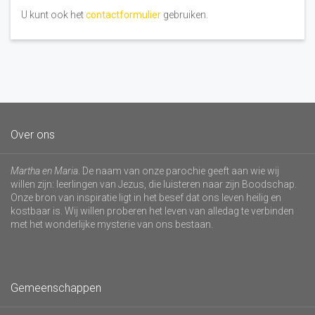
U kunt ook het
contactformulier
gebruiken.
Over ons
Martha en Maria
. De naam van onze parochie geeft aan wie wij
willen zijn: leerlingen van Jezus, die luisteren naar zijn Boodschap.
Onze bron van inspiratie ligt in het besef dat ons leven heilig en
kostbaar is. Wij willen proberen het leven van alledag te verbinden
met het wonderlijke mysterie van ons bestaan.
Gemeenschappen