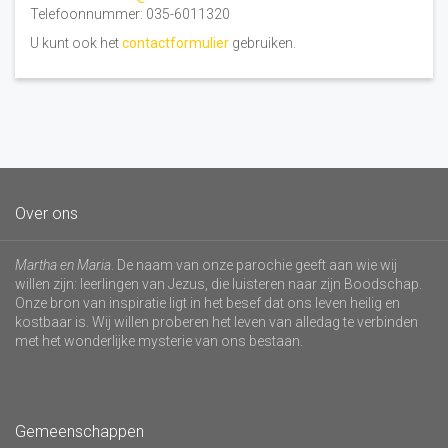
Telefoonnummer: 035-6011320
U kunt ook het
contactformulier
gebruiken.
Over ons
Martha en Maria
. De naam van onze parochie geeft aan wie wij
willen zijn: leerlingen van Jezus, die luisteren naar zijn Boodschap.
Onze bron van inspiratie ligt in het besef dat ons leven heilig en
kostbaar is. Wij willen proberen het leven van alledag te verbinden
met het wonderlijke mysterie van ons bestaan.
Gemeenschappen