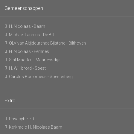
Gemeenschappen
H. Nicolaas - Baarn
Michaël-Laurens - De Bilt
OLV van Altijddurende Bijstand - Bilthoven
H. Nicolaas - Eemnes
Sint Maarten - Maartensdijk
H. Willibrord - Soest
Carolus Borromeüs - Soesterberg
Extra
Privacybeleid
Kerkradio H. Nicolaas Baarn