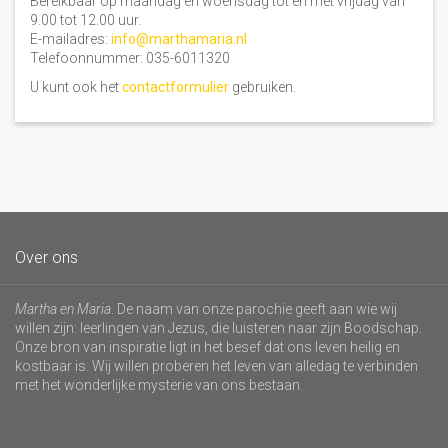
Bereikbaar op maandag en woensdag tot en met vrijdag van
9.00 tot 12.00 uur.
E-mailadres:
info@marthamaria.nl
Telefoonnummer: 035-6011320
U kunt ook het
contactformulier
gebruiken.
Over ons
Martha en Maria
. De naam van onze parochie geeft aan wie wij
willen zijn: leerlingen van Jezus, die luisteren naar zijn Boodschap.
Onze bron van inspiratie ligt in het besef dat ons leven heilig en
kostbaar is. Wij willen proberen het leven van alledag te verbinden
met het wonderlijke mysterie van ons bestaan.