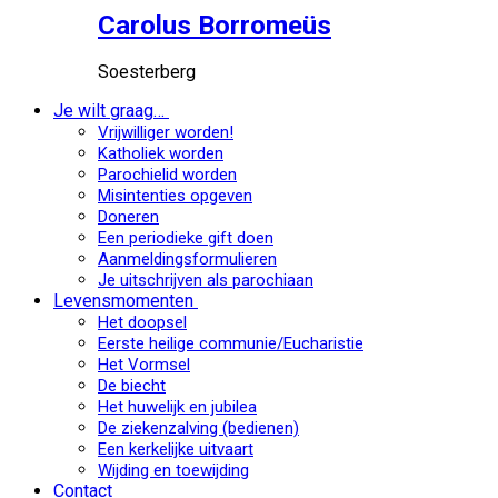
Carolus Borromeüs
Soesterberg
Je wilt graag…
Vrijwilliger worden!
Katholiek worden
Parochielid worden
Misintenties opgeven
Doneren
Een periodieke gift doen
Aanmeldingsformulieren
Je uitschrijven als parochiaan
Levensmomenten
Het doopsel
Eerste heilige communie/Eucharistie
Het Vormsel
De biecht
Het huwelijk en jubilea
De ziekenzalving (bedienen)
Een kerkelijke uitvaart
Wijding en toewijding
Contact