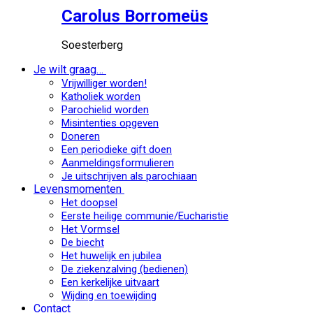
Carolus Borromeüs
Soesterberg
Je wilt graag…
Vrijwilliger worden!
Katholiek worden
Parochielid worden
Misintenties opgeven
Doneren
Een periodieke gift doen
Aanmeldingsformulieren
Je uitschrijven als parochiaan
Levensmomenten
Het doopsel
Eerste heilige communie/Eucharistie
Het Vormsel
De biecht
Het huwelijk en jubilea
De ziekenzalving (bedienen)
Een kerkelijke uitvaart
Wijding en toewijding
Contact