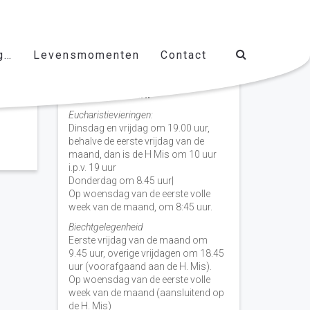
g…
Levensmomenten
Contact
Vieringen door de week
H. Nicolaas Baarn
Eucharistievieringen:
Dinsdag en vrijdag om 19.00 uur,
behalve de eerste vrijdag van de
maand, dan is de H Mis om 10 uur
i.p.v. 19 uur
Donderdag om 8.45 uur|
Op woensdag van de eerste volle
week van de maand, om 8:45 uur.
Biechtgelegenheid
Eerste vrijdag van de maand om
9.45 uur, overige vrijdagen om 18.45
uur (voorafgaand aan de H. Mis).
Op woensdag van de eerste volle
week van de maand (aansluitend op
de H. Mis)