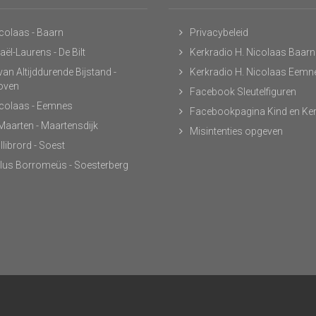
icolaas - Baarn
Privacybeleid
ël-Laurens - De Bilt
Kerkradio H. Nicolaas Baarn
an Altijddurende Bijstand -
Kerkradio H. Nicolaas Eemn
hoven
Facebook Sleutelfiguren
icolaas - Eemnes
Facebookpagina Kind en Ke
 Maarten - Maartensdijk
Misintenties opgeven
llibrord - Soest
lus Borromeüs - Soesterberg