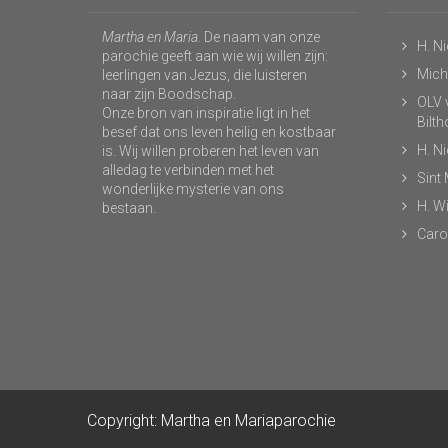
Martha en Maria
. De naam van onze
H. N
parochie geeft aan wie wij willen zijn:
Micha
leerlingen van Jezus, die luisteren
naar zijn Boodschap.
OLV v
Onze bron van inspiratie ligt in het
Bilt
besef dat ons leven heilig en kostbaar
H. N
is. Wij willen proberen het leven van
alledag te verbinden met het
Sint
wonderlijke mysterie van ons
H. Wi
bestaan.
Caro
Copyright: Martha en Mariaparochie