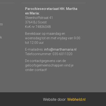
Parochiesecretariaat HH. Martha
en Maria:
Steenhoffstraat 41
3764 BJ Soest
es
KvK nr 74836048
Bereikbaar op maandag en
rk
woensdag tot en met vrijdag van 9.00
tot 12.00 uur.
E-mailadres:
info@marthamaria.nl
Telefoonnummer: 035-6011320
De contactgegevens van de
geloofsgemeenschappen vind je
onder contact!
Website door:
Webheld.nl