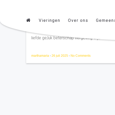
Vieringen
Over ons
Gemeen
Henri broekmeulen Kerkdr
liefde ge;luk beterschap vergeving wijsheid....vi
marthamaria
-
26 juli 2025
-
No Comments