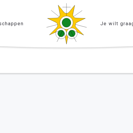
schappen
Je wilt graa
iel
er het leven