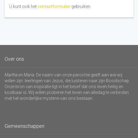
U kunt ook het
contactformulier
gebruiken.
Over ons
Martha en Maria
. De naam van onze parochie geeft aan wie wij
willen zijn: leerlingen van Jezus, die luisteren naar zijn Boodschap.
Onze bron van inspiratie ligt in het besef dat ons leven heilig en
kostbaar is. Wij willen proberen het leven van alledag te verbinden
met het wonderlijke mysterie van ons bestaan.
Gemeenschappen