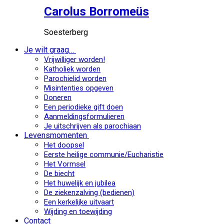
Carolus Borromeüs
Soesterberg
Je wilt graag…
Vrijwilliger worden!
Katholiek worden
Parochielid worden
Misintenties opgeven
Doneren
Een periodieke gift doen
Aanmeldingsformulieren
Je uitschrijven als parochiaan
Levensmomenten
Het doopsel
Eerste heilige communie/Eucharistie
Het Vormsel
De biecht
Het huwelijk en jubilea
De ziekenzalving (bedienen)
Een kerkelijke uitvaart
Wijding en toewijding
Contact