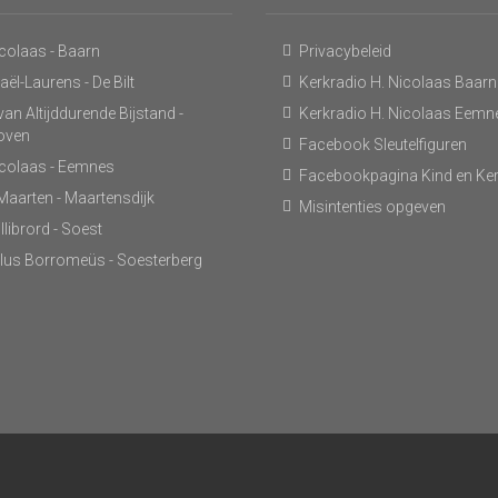
icolaas - Baarn
Privacybeleid
ël-Laurens - De Bilt
Kerkradio H. Nicolaas Baarn
an Altijddurende Bijstand -
Kerkradio H. Nicolaas Eemn
hoven
Facebook Sleutelfiguren
icolaas - Eemnes
Facebookpagina Kind en Ke
 Maarten - Maartensdijk
Misintenties opgeven
llibrord - Soest
lus Borromeüs - Soesterberg