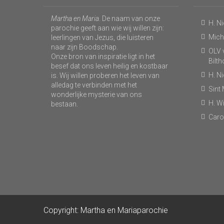
Martha en Maria
. De naam van onze
H. N
parochie geeft aan wie wij willen zijn:
Micha
leerlingen van Jezus, die luisteren
naar zijn Boodschap.
OLV v
Onze bron van inspiratie ligt in het
Bilt
besef dat ons leven heilig en kostbaar
H. N
is. Wij willen proberen het leven van
alledag te verbinden met het
Sint
wonderlijke mysterie van ons
H. Wi
bestaan.
Caro
Copyright: Martha en Mariaparochie