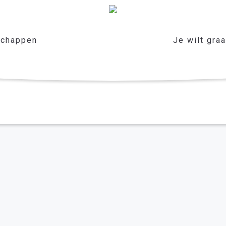
chappen
Je wilt gra
rkdriel
er het leven