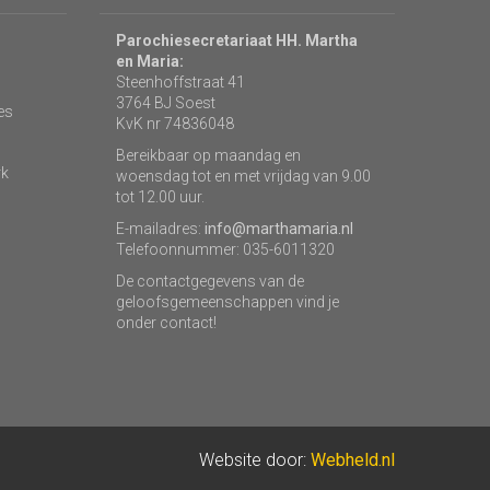
Parochiesecretariaat HH. Martha
en Maria:
Steenhoffstraat 41
3764 BJ Soest
es
KvK nr 74836048
Bereikbaar op maandag en
rk
woensdag tot en met vrijdag van 9.00
tot 12.00 uur.
E-mailadres:
info@marthamaria.nl
Telefoonnummer: 035-6011320
De contactgegevens van de
geloofsgemeenschappen vind je
onder contact!
Website door:
Webheld.nl