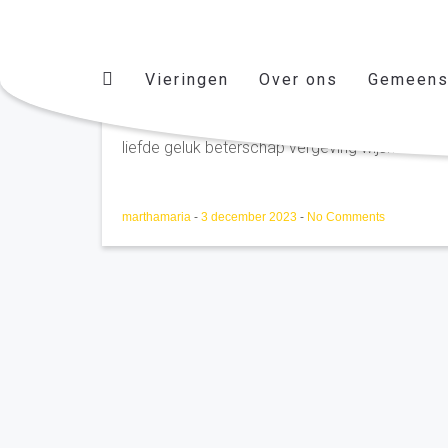
Vieringen
Over ons
Gemeens
Herman en Bets Duijts Ke
liefde geluk beterschap vergeving wijsheid....vi
marthamaria
-
3 december 2023
-
No Comments