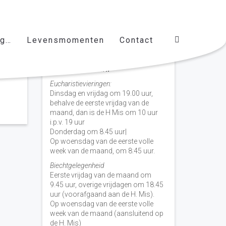
ag…
Levensmomenten
Contact
Vieringen door de week
H. Nicolaas Baarn
Eucharistievieringen:
Dinsdag en vrijdag om 19.00 uur,
behalve de eerste vrijdag van de
maand, dan is de H Mis om 10 uur
i.p.v. 19 uur
Donderdag om 8.45 uur|
Op woensdag van de eerste volle
week van de maand, om 8:45 uur.
Biechtgelegenheid
Eerste vrijdag van de maand om
9.45 uur, overige vrijdagen om 18.45
uur (voorafgaand aan de H. Mis).
Op woensdag van de eerste volle
week van de maand (aansluitend op
de H. Mis)