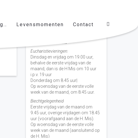
ag…
Levensmomenten
Contact
Vieringen door de week
H. Nicolaas Baarn
Eucharistievieringen:
Dinsdag en vrijdag om 19.00 uur,
behalve de eerste vrijdag van de
maand, dan is de H Mis om 10 uur
i.p.v. 19 uur
Donderdag om 8.45 uur|
Op woensdag van de eerste volle
week van de maand, om 8:45 uur.
Biechtgelegenheid
Eerste vrijdag van de maand om
9.45 uur, overige vrijdagen om 18.45
uur (voorafgaand aan de H. Mis).
Op woensdag van de eerste volle
week van de maand (aansluitend op
de H. Mis)