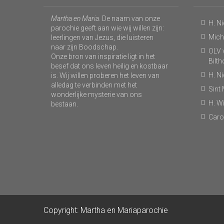
Martha en Maria
. De naam van onze
H. N
parochie geeft aan wie wij willen zijn:
Micha
leerlingen van Jezus, die luisteren
naar zijn Boodschap.
OLV v
Onze bron van inspiratie ligt in het
Bilt
besef dat ons leven heilig en kostbaar
H. N
is. Wij willen proberen het leven van
alledag te verbinden met het
Sint
wonderlijke mysterie van ons
H. Wi
bestaan.
Caro
Copyright: Martha en Mariaparochie