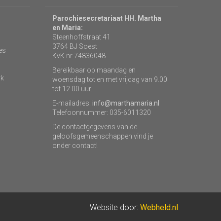
Parochiesecretariaat HH. Martha
en Maria:
Steenhoffstraat 41
3764 BJ Soest
es
KvK nr 74836048
Bereikbaar op maandag en
rk
woensdag tot en met vrijdag van 9.00
tot 12.00 uur.
E-mailadres:
info@marthamaria.nl
Telefoonnummer: 035-6011320
De contactgegevens van de
geloofsgemeenschappen vind je
onder contact!
Website door:
Webheld.nl