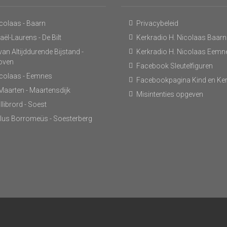
icolaas - Baarn
Privacybeleid
ël-Laurens - De Bilt
Kerkradio H. Nicolaas Baarn
an Altijddurende Bijstand -
Kerkradio H. Nicolaas Eemn
hoven
Facebook Sleutelfiguren
icolaas - Eemnes
Facebookpagina Kind en Ke
 Maarten - Maartensdijk
Misintenties opgeven
llibrord - Soest
lus Borromeüs - Soesterberg