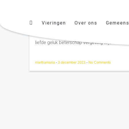
Vieringen
Over ons
Gemeens
Hermann rikkerink Vlijme
liefde geluk beterschap vergeving wijsheid....vi
marthamaria
-
3 december 2023
-
No Comments