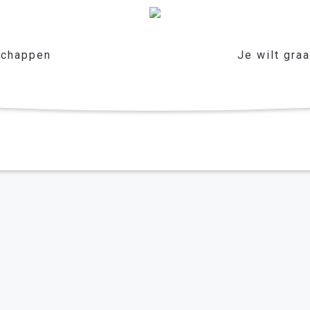
chappen
Je wilt gra
n
er het leven