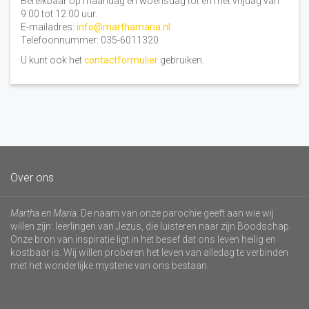
Bereikbaar op maandag en woensdag tot en met vrijdag van
9.00 tot 12.00 uur.
E-mailadres:
info@marthamaria.nl
Telefoonnummer: 035-6011320
U kunt ook het
contactformulier
gebruiken.
Over ons
Martha en Maria
. De naam van onze parochie geeft aan wie wij
willen zijn: leerlingen van Jezus, die luisteren naar zijn Boodschap.
Onze bron van inspiratie ligt in het besef dat ons leven heilig en
kostbaar is. Wij willen proberen het leven van alledag te verbinden
met het wonderlijke mysterie van ons bestaan.