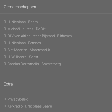
Gemeenschappen
H. Nicolaas - Baarn
Michaël-Laurens - De Bilt
OLV van Altijddurende Bijstand - Bilthoven
H. Nicolaas - Eemnes
Sint Maarten - Maartensdijk
H. Willibrord - Soest
Carolus Borromeüs - Soesterberg
Extra
Privacybeleid
Kerkradio H. Nicolaas Baarn