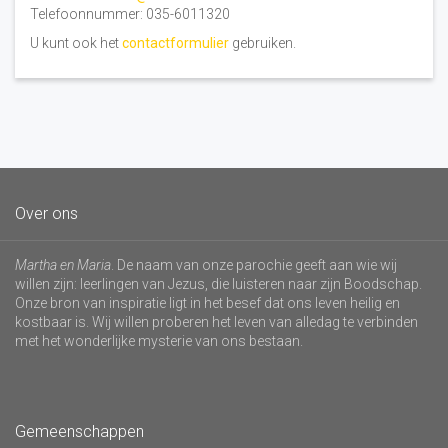
Telefoonnummer: 035-6011320
U kunt ook het
contactformulier
gebruiken.
Over ons
Martha en Maria
. De naam van onze parochie geeft aan wie wij
willen zijn: leerlingen van Jezus, die luisteren naar zijn Boodschap.
Onze bron van inspiratie ligt in het besef dat ons leven heilig en
kostbaar is. Wij willen proberen het leven van alledag te verbinden
met het wonderlijke mysterie van ons bestaan.
Gemeenschappen