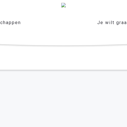
chappen
Je wilt gra
eg
r het leven