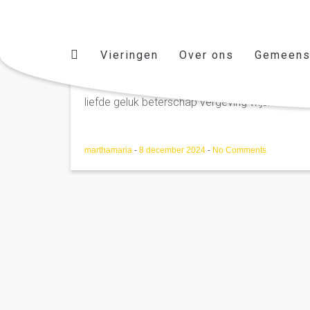
Vieringen
Over ons
Gemeens
Jan Groeneweg Haarste
liefde geluk beterschap vergeving wijsheid...vie
marthamaria
-
8 december 2024
-
No Comments