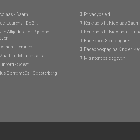
icolaas - Baarn
Privacybeleid
ël-Laurens - De Bilt
Kerkradio H. Nicolaas Baarn
an Altijddurende Bijstand -
Kerkradio H. Nicolaas Eemn
hoven
Facebook Sleutelfiguren
icolaas - Eemnes
Facebookpagina Kind en Ke
 Maarten - Maartensdijk
Misintenties opgeven
llibrord - Soest
lus Borromeüs - Soesterberg