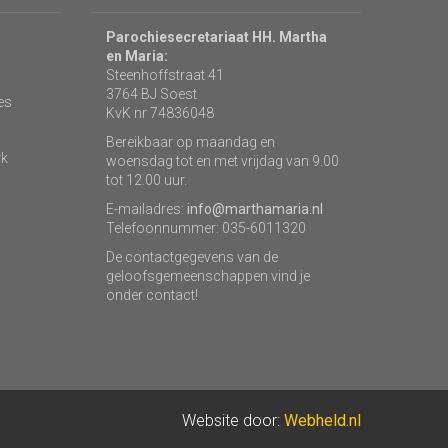
Parochiesecretariaat HH. Martha
en Maria:
Steenhoffstraat 41
3764 BJ Soest
es
KvK nr 74836048
Bereikbaar op maandag en
rk
woensdag tot en met vrijdag van 9.00
tot 12.00 uur.
E-mailadres:
info@marthamaria.nl
Telefoonnummer: 035-6011320
De contactgegevens van de
geloofsgemeenschappen vind je
onder contact!
Website door:
Webheld.nl