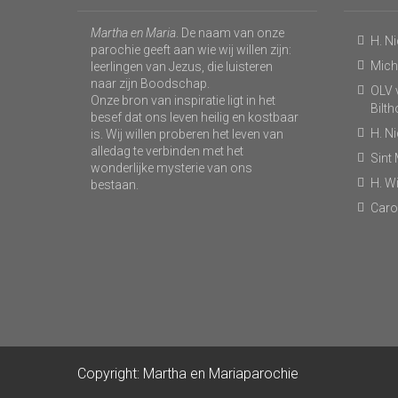
Martha en Maria
. De naam van onze
H. N
parochie geeft aan wie wij willen zijn:
Micha
leerlingen van Jezus, die luisteren
naar zijn Boodschap.
OLV v
Onze bron van inspiratie ligt in het
Bilt
besef dat ons leven heilig en kostbaar
H. N
is. Wij willen proberen het leven van
alledag te verbinden met het
Sint
wonderlijke mysterie van ons
H. Wi
bestaan.
Caro
Copyright: Martha en Mariaparochie