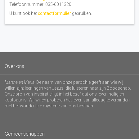
Telefoonnummer: 035-6011320
U kunt ook het
contactformulier
gebruiken.
Over ons
Martha en Maria
. De naam van onze parochie geeft aan wie wij
willen zijn: leerlingen van Jezus, die luisteren naar zijn Boodschap.
Onze bron van inspiratie ligt in het besef dat ons leven heilig en
kostbaar is. Wij willen proberen het leven van alledag te verbinden
met het wonderlijke mysterie van ons bestaan.
Gemeenschappen