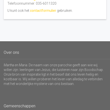
Telefoonnummer: 035-6011320
U kunt ook het
contactformulier
gebruiken.
Over ons
Martha en Maria
. De naam van onze parochie geeft aan wie wij
willen zijn: leerlingen van Jezus, die luisteren naar zijn Boodschap.
Onze bron van inspiratie ligt in het besef dat ons leven heilig en
kostbaar is. Wij willen proberen het leven van alledag te verbinden
met het wonderlijke mysterie van ons bestaan.
Gemeenschappen