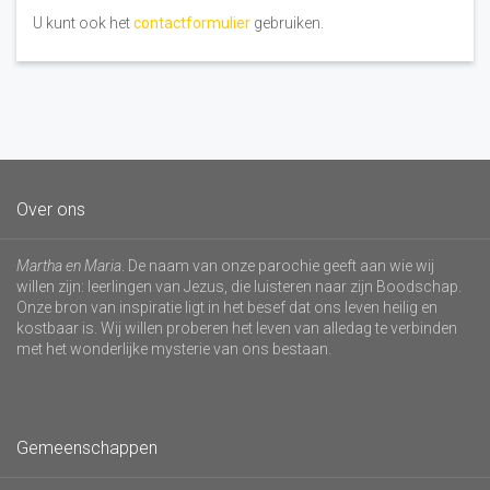
U kunt ook het
contactformulier
gebruiken.
Over ons
Martha en Maria
. De naam van onze parochie geeft aan wie wij
willen zijn: leerlingen van Jezus, die luisteren naar zijn Boodschap.
Onze bron van inspiratie ligt in het besef dat ons leven heilig en
kostbaar is. Wij willen proberen het leven van alledag te verbinden
met het wonderlijke mysterie van ons bestaan.
Gemeenschappen