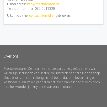
E-mailadres:
info@marthamaria.nl
Telefoonnummer: 035-6011320
U kunt ook het
contactformulier
gebruiken.
Over ons
Martha en Maria
. De naam van onze parochie geeft aan wie wij
willen zijn: leerlingen van Jezus, die luisteren naar zijn Boodschap.
Onze bron van inspiratie ligt in het besef dat ons leven heilig en
kostbaar is. Wij willen proberen het leven van alledag te verbinden
met het wonderlijke mysterie van ons bestaan.