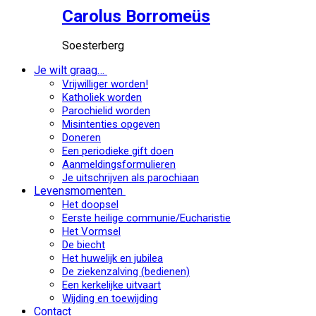
Carolus Borromeüs
Soesterberg
Je wilt graag…
Vrijwilliger worden!
Katholiek worden
Parochielid worden
Misintenties opgeven
Doneren
Een periodieke gift doen
Aanmeldingsformulieren
Je uitschrijven als parochiaan
Levensmomenten
Het doopsel
Eerste heilige communie/Eucharistie
Het Vormsel
De biecht
Het huwelijk en jubilea
De ziekenzalving (bedienen)
Een kerkelijke uitvaart
Wijding en toewijding
Contact