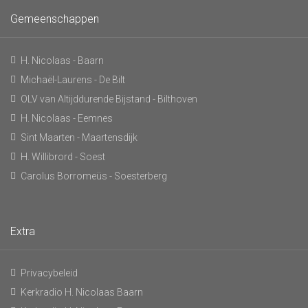
Gemeenschappen
H. Nicolaas - Baarn
Michaël-Laurens - De Bilt
OLV van Altijddurende Bijstand - Bilthoven
H. Nicolaas - Eemnes
Sint Maarten - Maartensdijk
H. Willibrord - Soest
Carolus Borromeüs - Soesterberg
Extra
Privacybeleid
Kerkradio H. Nicolaas Baarn