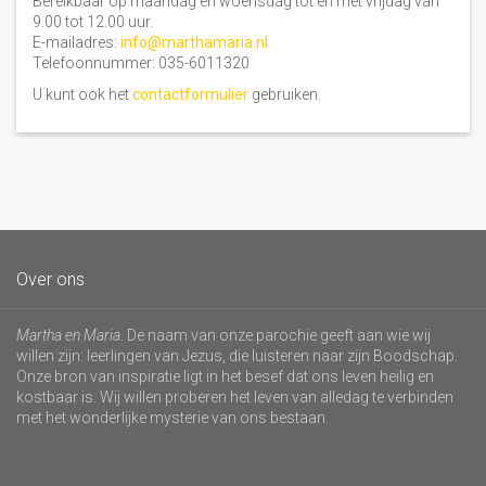
Bereikbaar op maandag en woensdag tot en met vrijdag van
9.00 tot 12.00 uur.
E-mailadres:
info@marthamaria.nl
Telefoonnummer: 035-6011320
U kunt ook het
contactformulier
gebruiken.
Over ons
Martha en Maria
. De naam van onze parochie geeft aan wie wij
willen zijn: leerlingen van Jezus, die luisteren naar zijn Boodschap.
Onze bron van inspiratie ligt in het besef dat ons leven heilig en
kostbaar is. Wij willen proberen het leven van alledag te verbinden
met het wonderlijke mysterie van ons bestaan.