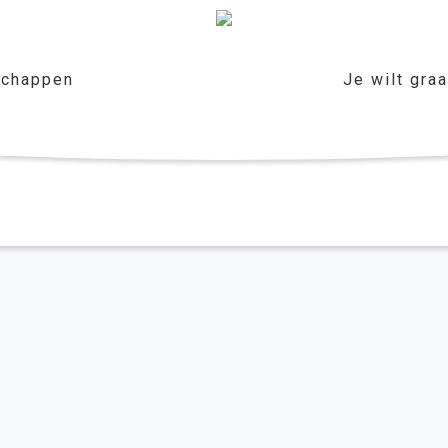
chappen
Je wilt gra
IA brussel
er het leven