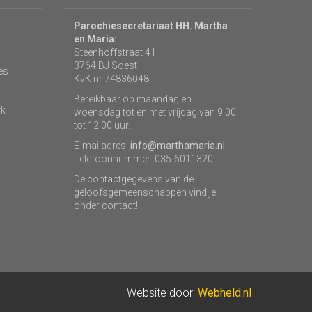
Parochiesecretariaat HH. Martha
en Maria:
Steenhoffstraat 41
3764 BJ Soest
es
KvK nr 74836048
Bereikbaar op maandag en
rk
woensdag tot en met vrijdag van 9.00
tot 12.00 uur.
E-mailadres:
info@marthamaria.nl
Telefoonnummer: 035-6011320
De contactgegevens van de
geloofsgemeenschappen vind je
onder contact!
Website door:
Webheld.nl