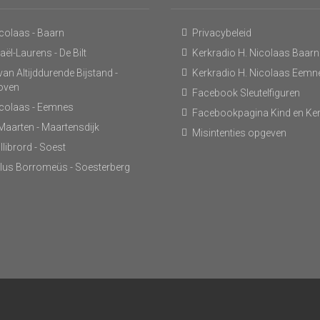
icolaas - Baarn
Privacybeleid
ël-Laurens - De Bilt
Kerkradio H. Nicolaas Baarn
an Altijddurende Bijstand -
Kerkradio H. Nicolaas Eemn
hoven
Facebook Sleutelfiguren
icolaas - Eemnes
Facebookpagina Kind en Ke
 Maarten - Maartensdijk
Misintenties opgeven
llibrord - Soest
lus Borromeüs - Soesterberg