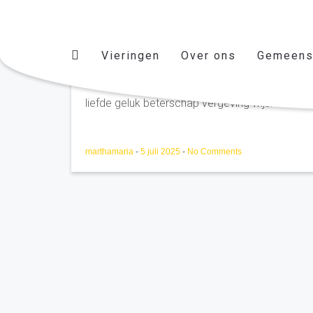
Vieringen
Over ons
Gemeens
kleine zuster CLARA MAR
liefde geluk beterschap vergeving wijsheid....vi
marthamaria
-
5 juli 2025
-
No Comments