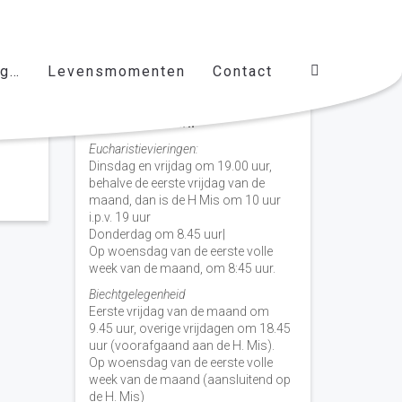
ag…
Levensmomenten
Contact
Vieringen door de week
H. Nicolaas Baarn
Eucharistievieringen:
Dinsdag en vrijdag om 19.00 uur,
behalve de eerste vrijdag van de
maand, dan is de H Mis om 10 uur
i.p.v. 19 uur
Donderdag om 8.45 uur|
Op woensdag van de eerste volle
week van de maand, om 8:45 uur.
Biechtgelegenheid
Eerste vrijdag van de maand om
9.45 uur, overige vrijdagen om 18.45
uur (voorafgaand aan de H. Mis).
Op woensdag van de eerste volle
week van de maand (aansluitend op
de H. Mis)