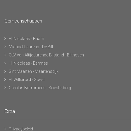
Gemeenschappen
H. Nicolaas - Baarn
Michaël-Laurens - De Bilt
OLV van Altijddurende Bijstand - Bilthoven
H. Nicolaas - Eemnes
Sint Maarten - Maartensdijk
H. Willibrord - Soest
Carolus Borromeüs - Soesterberg
Extra
Privacybeleid