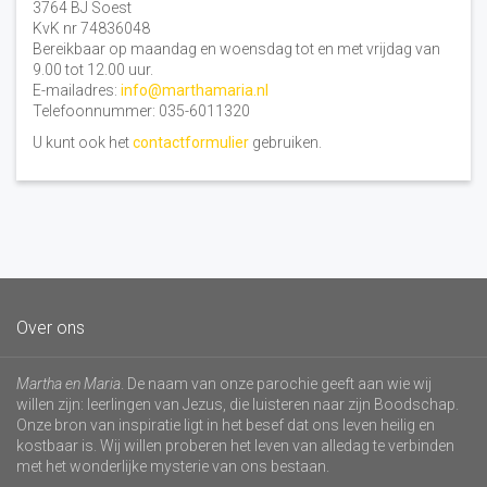
3764 BJ Soest
KvK nr 74836048
Bereikbaar op maandag en woensdag tot en met vrijdag van
9.00 tot 12.00 uur.
E-mailadres:
info@marthamaria.nl
Telefoonnummer: 035-6011320
U kunt ook het
contactformulier
gebruiken.
Over ons
Martha en Maria
. De naam van onze parochie geeft aan wie wij
willen zijn: leerlingen van Jezus, die luisteren naar zijn Boodschap.
Onze bron van inspiratie ligt in het besef dat ons leven heilig en
kostbaar is. Wij willen proberen het leven van alledag te verbinden
met het wonderlijke mysterie van ons bestaan.