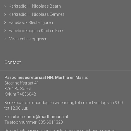
Kerkradio H. Nicolaas Baarn
Kerkradio H. Nicolaas Eemnes
Facebook Sleutelfiguren
Facebookpagina Kind en Kerk
Misintenties opgeven
Contact
Parochiesecretariaat HH. Martha en Maria:
Steenhoffstraat 41
3764 BJ Soest
KvK nr 74836048
Bereikbaar op maandag en woensdag tot en met vrijdag van 9.00
tot 12.00 uur.
E-mailadres:
info@marthamaria.nl
Telefoonnummer: 035-6011320
De contactgegevens van de geloofsgemeenschappen vind je