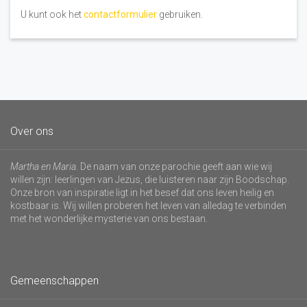
U kunt ook het
contactformulier
gebruiken.
Over ons
Martha en Maria
. De naam van onze parochie geeft aan wie wij
willen zijn: leerlingen van Jezus, die luisteren naar zijn Boodschap.
Onze bron van inspiratie ligt in het besef dat ons leven heilig en
kostbaar is. Wij willen proberen het leven van alledag te verbinden
met het wonderlijke mysterie van ons bestaan.
Gemeenschappen