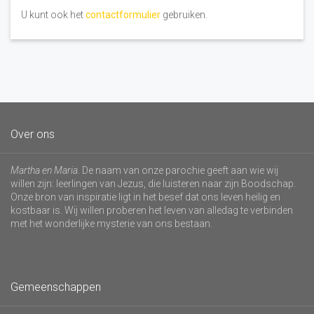
U kunt ook het
contactformulier
gebruiken.
Over ons
Martha en Maria
. De naam van onze parochie geeft aan wie wij
willen zijn: leerlingen van Jezus, die luisteren naar zijn Boodschap.
Onze bron van inspiratie ligt in het besef dat ons leven heilig en
kostbaar is. Wij willen proberen het leven van alledag te verbinden
met het wonderlijke mysterie van ons bestaan.
Gemeenschappen