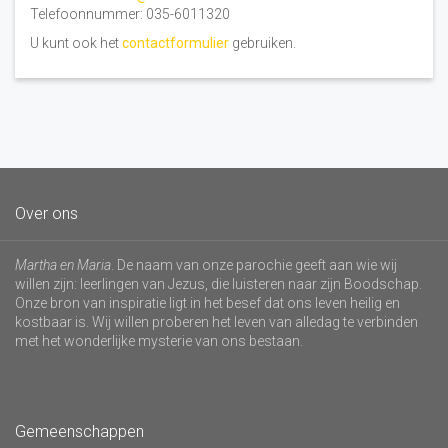
Telefoonnummer: 035-6011320
U kunt ook het
contactformulier
gebruiken.
Over ons
Martha en Maria
. De naam van onze parochie geeft aan wie wij
willen zijn: leerlingen van Jezus, die luisteren naar zijn Boodschap.
Onze bron van inspiratie ligt in het besef dat ons leven heilig en
kostbaar is. Wij willen proberen het leven van alledag te verbinden
met het wonderlijke mysterie van ons bestaan.
Gemeenschappen