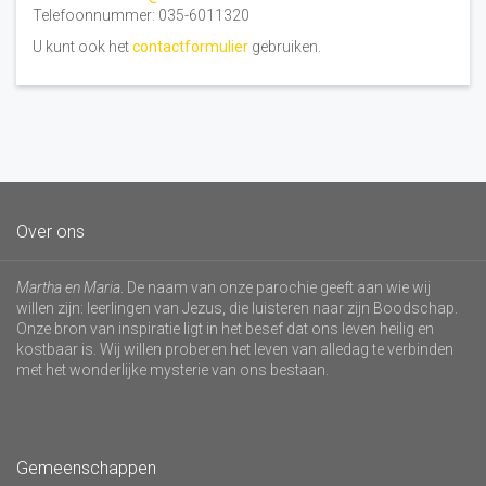
Telefoonnummer: 035-6011320
U kunt ook het
contactformulier
gebruiken.
Over ons
Martha en Maria
. De naam van onze parochie geeft aan wie wij
willen zijn: leerlingen van Jezus, die luisteren naar zijn Boodschap.
Onze bron van inspiratie ligt in het besef dat ons leven heilig en
kostbaar is. Wij willen proberen het leven van alledag te verbinden
met het wonderlijke mysterie van ons bestaan.
Gemeenschappen