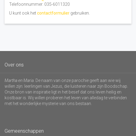
Telefoonnummer: 035-6011320
U kunt ook het
contactformulier
gebruiken.
Over ons
Martha en Maria
. De naam van onze parochie geeft aan wie wij
willen zijn: leerlingen van Jezus, die luisteren naar zijn Boodschap.
Onze bron van inspiratie ligt in het besef dat ons leven heilig en
kostbaar is. Wij willen proberen het leven van alledag te verbinden
met het wonderlijke mysterie van ons bestaan.
Gemeenschappen