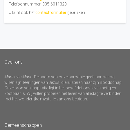
Telefoonnummer: 035-6011320
U kunt ook het
contactformulier
gebruiken.
Over ons
Martha en Maria
. De naam van onze parochie geeft aan wie wij
willen zijn: leerlingen van Jezus, die luisteren naar zijn Boodschap.
Onze bron van inspiratie ligt in het besef dat ons leven heilig en
kostbaar is. Wij willen proberen het leven van alledag te verbinden
met het wonderlijke mysterie van ons bestaan.
Gemeenschappen