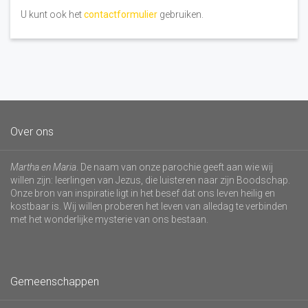
U kunt ook het
contactformulier
gebruiken.
Over ons
Martha en Maria
. De naam van onze parochie geeft aan wie wij
willen zijn: leerlingen van Jezus, die luisteren naar zijn Boodschap.
Onze bron van inspiratie ligt in het besef dat ons leven heilig en
kostbaar is. Wij willen proberen het leven van alledag te verbinden
met het wonderlijke mysterie van ons bestaan.
Gemeenschappen