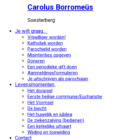
Carolus Borromeüs
Soesterberg
Je wilt graag…
Vrijwilliger worden!
Katholiek worden
Parochielid worden
Misintenties opgeven
Doneren
Een periodieke gift doen
Aanmeldingsformulieren
Je uitschrijven als parochiaan
Levensmomenten
Het doopsel
Eerste heilige communie/Eucharistie
Het Vormsel
De biecht
Het huwelijk en jubilea
De ziekenzalving (bedienen)
Een kerkelijke uitvaart
Wijding en toewijding
Contact