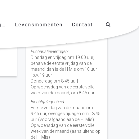
g…
Levensmomenten
Contact
Vieringen door de week
H. Nicolaas Baarn
Eucharistievieringen:
Dinsdag en vrijdag om 19.00 uur,
behalve de eerste vrijdag van de
maand, dan is de H Mis om 10 uur
i.p.v. 19 uur
Donderdag om 8.45 uur|
Op woensdag van de eerste volle
week van de maand, om 8:45 uur.
Biechtgelegenheid
Eerste vrijdag van de maand om
9.45 uur, overige vrijdagen om 18.45
uur (voorafgaand aan de H. Mis).
Op woensdag van de eerste volle
week van de maand (aansluitend op
de H. Mis)