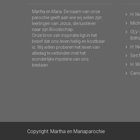
Martha en Maria
. De naam van onze
H. N
parochie geeft aan wie wij willen zijn:
Micha
leerlingen van Jezus, die luisteren
naar zijn Boodschap.
OLV v
Onze bron van inspiratie ligt in het
Bilt
besef dat ons leven heilig en kostbaar
H. N
is. Wij willen proberen het leven van
alledag te verbinden met het
Sint
wonderlijke mysterie van ons
H. Wi
bestaan.
Caro
Copyright: Martha en Mariaparochie