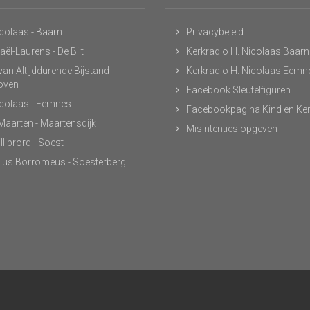
icolaas - Baarn
Privacybeleid
ël-Laurens - De Bilt
Kerkradio H. Nicolaas Baarn
an Altijddurende Bijstand -
Kerkradio H. Nicolaas Eemn
hoven
Facebook Sleutelfiguren
icolaas - Eemnes
Facebookpagina Kind en Ke
 Maarten - Maartensdijk
Misintenties opgeven
llibrord - Soest
lus Borromeüs - Soesterberg