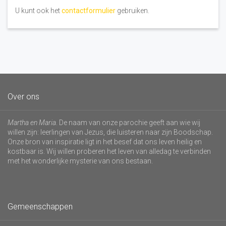
U kunt ook het
contactformulier
gebruiken.
Over ons
Martha en Maria
. De naam van onze parochie geeft aan wie wij
willen zijn: leerlingen van Jezus, die luisteren naar zijn Boodschap.
Onze bron van inspiratie ligt in het besef dat ons leven heilig en
kostbaar is. Wij willen proberen het leven van alledag te verbinden
met het wonderlijke mysterie van ons bestaan.
Gemeenschappen