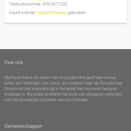
Telefoonnummer: 035-6011320
U kunt ook het
contactformulier
gebruiken.
Over ons
Martha en Maria
. De naam van onze parochie geeft aan wie wij
willen zijn: leerlingen van Jezus, die luisteren naar zijn Boodschap.
Onze bron van inspiratie ligt in het besef dat ons leven heilig en
kostbaar is. Wij willen proberen het leven van alledag te verbinden
met het wonderlijke mysterie van ons bestaan.
Gemeenschappen