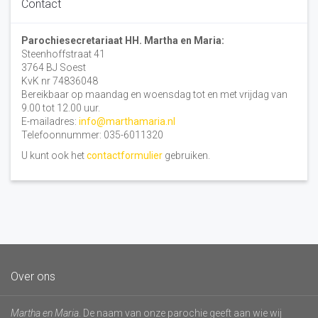
Contact
Parochiesecretariaat HH. Martha en Maria:
Steenhoffstraat 41
3764 BJ Soest
KvK nr 74836048
Bereikbaar op maandag en woensdag tot en met vrijdag van
9.00 tot 12.00 uur.
E-mailadres:
info@marthamaria.nl
Telefoonnummer: 035-6011320
U kunt ook het
contactformulier
gebruiken.
Over ons
Martha en Maria
. De naam van onze parochie geeft aan wie wij