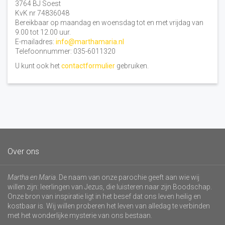
3764 BJ Soest
KvK nr 74836048
Bereikbaar op maandag en woensdag tot en met vrijdag van
9.00 tot 12.00 uur.
E-mailadres:
info@marthamaria.nl
Telefoonnummer: 035-6011320
U kunt ook het
contactformulier
gebruiken.
Over ons
Martha en Maria
. De naam van onze parochie geeft aan wie wij
willen zijn: leerlingen van Jezus, die luisteren naar zijn Boodschap.
Onze bron van inspiratie ligt in het besef dat ons leven heilig en
kostbaar is. Wij willen proberen het leven van alledag te verbinden
met het wonderlijke mysterie van ons bestaan.