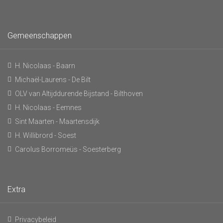
Gemeenschappen
H. Nicolaas - Baarn
Michaël-Laurens - De Bilt
OLV van Altijddurende Bijstand - Bilthoven
H. Nicolaas - Eemnes
Sint Maarten - Maartensdijk
H. Willibrord - Soest
Carolus Borromeüs - Soesterberg
Extra
Privacybeleid