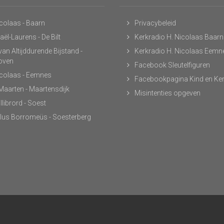
icolaas - Baarn
Privacybeleid
ël-Laurens - De Bilt
Kerkradio H. Nicolaas Baarn
an Altijddurende Bijstand -
Kerkradio H. Nicolaas Eemn
hoven
Facebook Sleutelfiguren
icolaas - Eemnes
Facebookpagina Kind en Ke
 Maarten - Maartensdijk
Misintenties opgeven
llibrord - Soest
lus Borromeüs - Soesterberg