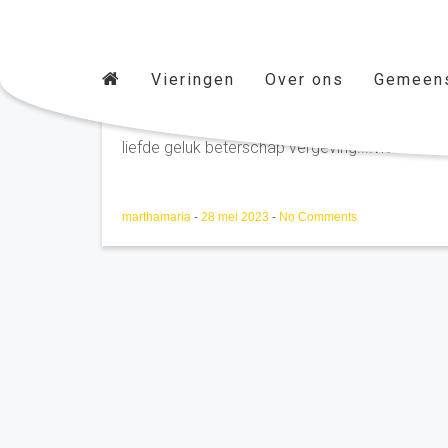
Vieringen
Over ons
Gemeen
Paul Kuijpers 's Hertoge
liefde geluk beterschap vergeving....vier het le
marthamaria
-
28 mei 2023
-
No Comments