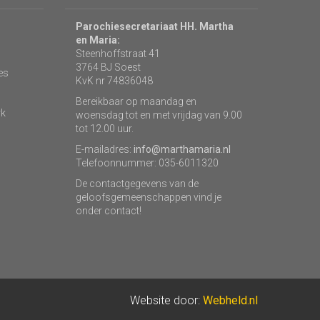
Parochiesecretariaat HH. Martha
en Maria:
Steenhoffstraat 41
3764 BJ Soest
es
KvK nr 74836048
Bereikbaar op maandag en
rk
woensdag tot en met vrijdag van 9.00
tot 12.00 uur.
E-mailadres:
info@marthamaria.nl
Telefoonnummer: 035-6011320
De contactgegevens van de
geloofsgemeenschappen vind je
onder contact!
Website door:
Webheld.nl