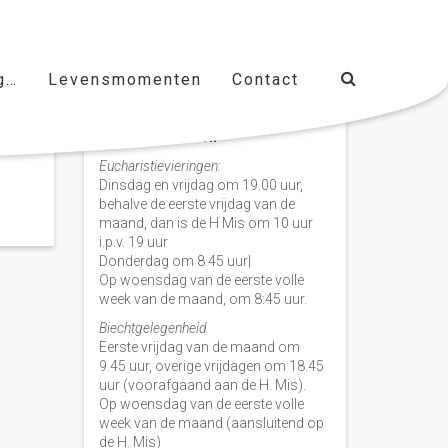
g…
Levensmomenten
Contact
Vieringen door de week
H. Nicolaas Baarn
Eucharistievieringen:
Dinsdag en vrijdag om 19.00 uur,
behalve de eerste vrijdag van de
maand, dan is de H Mis om 10 uur
i.p.v. 19 uur
Donderdag om 8.45 uur|
Op woensdag van de eerste volle
week van de maand, om 8:45 uur.
Biechtgelegenheid
Eerste vrijdag van de maand om
9.45 uur, overige vrijdagen om 18.45
uur (voorafgaand aan de H. Mis).
Op woensdag van de eerste volle
week van de maand (aansluitend op
de H. Mis)