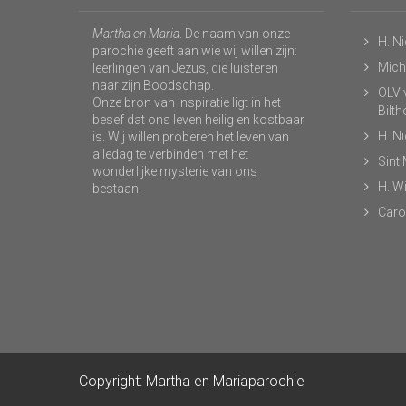
Martha en Maria
. De naam van onze
H. N
parochie geeft aan wie wij willen zijn:
Micha
leerlingen van Jezus, die luisteren
naar zijn Boodschap.
OLV v
Onze bron van inspiratie ligt in het
Bilt
besef dat ons leven heilig en kostbaar
H. N
is. Wij willen proberen het leven van
alledag te verbinden met het
Sint
wonderlijke mysterie van ons
H. Wi
bestaan.
Caro
Copyright: Martha en Mariaparochie