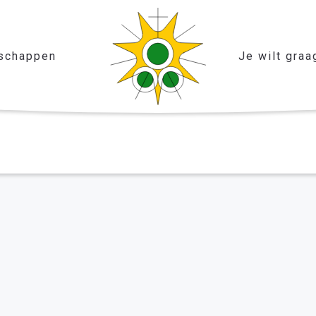
schappen
Je wilt graa
nbosch
ven