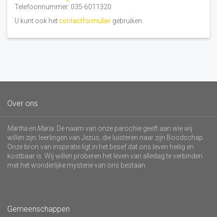
Telefoonnummer: 035-6011320
U kunt ook het
contactformulier
gebruiken.
Over ons
Martha en Maria
. De naam van onze parochie geeft aan wie wij
willen zijn: leerlingen van Jezus, die luisteren naar zijn Boodschap.
Onze bron van inspiratie ligt in het besef dat ons leven heilig en
kostbaar is. Wij willen proberen het leven van alledag te verbinden
met het wonderlijke mysterie van ons bestaan.
Gemeenschappen