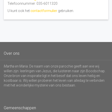
Telefoonnummer: 035-6011320
U kunt ook het
contactformulier
gebruiken.
Over ons
Martha en Maria
. De naam van onze parochie geeft aan wie wij
willen zijn: leerlingen van Jezus, die luisteren naar zijn Boodschap.
Onze bron van inspiratie ligt in het besef dat ons leven heilig en
kostbaar is. Wij willen proberen het leven van alledag te verbinden
met het wonderlijke mysterie van ons bestaan.
Gemeenschappen