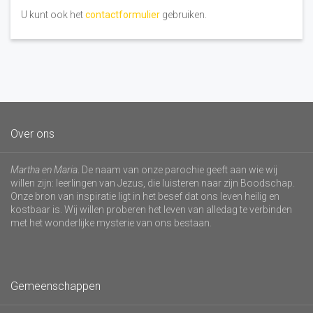
U kunt ook het
contactformulier
gebruiken.
Over ons
Martha en Maria
. De naam van onze parochie geeft aan wie wij
willen zijn: leerlingen van Jezus, die luisteren naar zijn Boodschap.
Onze bron van inspiratie ligt in het besef dat ons leven heilig en
kostbaar is. Wij willen proberen het leven van alledag te verbinden
met het wonderlijke mysterie van ons bestaan.
Gemeenschappen