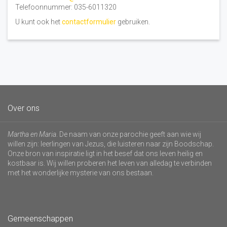
Telefoonnummer: 035-6011320
U kunt ook het
contactformulier
gebruiken.
Over ons
Martha en Maria
. De naam van onze parochie geeft aan wie wij
willen zijn: leerlingen van Jezus, die luisteren naar zijn Boodschap.
Onze bron van inspiratie ligt in het besef dat ons leven heilig en
kostbaar is. Wij willen proberen het leven van alledag te verbinden
met het wonderlijke mysterie van ons bestaan.
Gemeenschappen