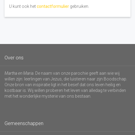
U kunt ook het
contactformulier
gebruiken.
Over ons
Martha en Maria
. De naam van onze parochie geeft aan wie wij
willen zijn: leerlingen van Jezus, die luisteren naar zijn Boodschap.
Onze bron van inspiratie ligt in het besef dat ons leven heilig en
kostbaar is. Wij willen proberen het leven van alledag te verbinden
met het wonderlijke mysterie van ons bestaan.
Gemeenschappen