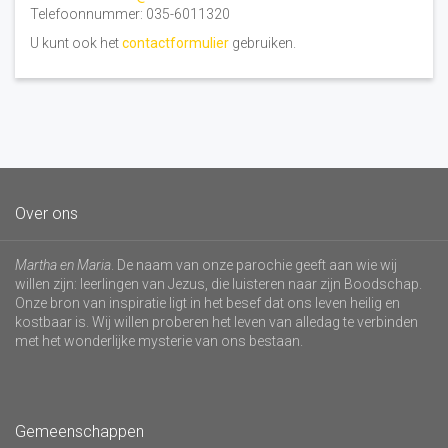
Telefoonnummer: 035-6011320
U kunt ook het
contactformulier
gebruiken.
Over ons
Martha en Maria
. De naam van onze parochie geeft aan wie wij
willen zijn: leerlingen van Jezus, die luisteren naar zijn Boodschap.
Onze bron van inspiratie ligt in het besef dat ons leven heilig en
kostbaar is. Wij willen proberen het leven van alledag te verbinden
met het wonderlijke mysterie van ons bestaan.
Gemeenschappen