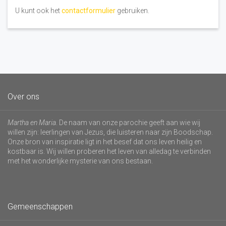
U kunt ook het
contactformulier
gebruiken.
Over ons
Martha en Maria
. De naam van onze parochie geeft aan wie wij
willen zijn: leerlingen van Jezus, die luisteren naar zijn Boodschap.
Onze bron van inspiratie ligt in het besef dat ons leven heilig en
kostbaar is. Wij willen proberen het leven van alledag te verbinden
met het wonderlijke mysterie van ons bestaan.
Gemeenschappen