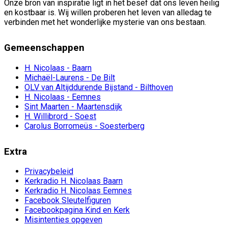
Onze bron van inspiratie ligt in het besef dat ons leven heilig
en kostbaar is. Wij willen proberen het leven van alledag te
verbinden met het wonderlijke mysterie van ons bestaan.
Gemeenschappen
H. Nicolaas - Baarn
Michaël-Laurens - De Bilt
OLV van Altijddurende Bijstand - Bilthoven
H. Nicolaas - Eemnes
Sint Maarten - Maartensdijk
H. Willibrord - Soest
Carolus Borromeüs - Soesterberg
Extra
Privacybeleid
Kerkradio H. Nicolaas Baarn
Kerkradio H. Nicolaas Eemnes
Facebook Sleutelfiguren
Facebookpagina Kind en Kerk
Misintenties opgeven