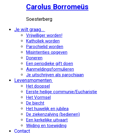
Carolus Borromeüs
Soesterberg
Je wilt graag…
Vrijwilliger worden!
Katholiek worden
Parochielid worden
Misintenties opgeven
Doneren
Een periodieke gift doen
Aanmeldingsformulieren
Je uitschrijven als parochiaan
Levensmomenten
Het doopsel
Eerste heilige communie/Eucharistie
Het Vormsel
De biecht
Het huwelijk en jubilea
De ziekenzalving (bedienen)
Een kerkelijke uitvaart
Wijding en toewijding
Contact