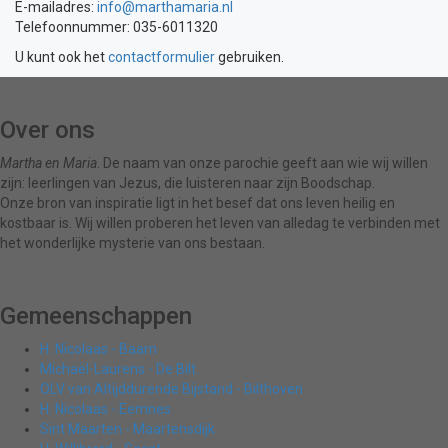
E-mailadres:
info@marthamaria.nl
Telefoonnummer: 035-6011320
U kunt ook het
contactformulier
gebruiken.
Over ons
Martha en Maria
. De naam van onze parochie geeft aan wie wij willen
zijn: leerlingen van Jezus, die luisteren naar zijn Boodschap.
Onze bron van inspiratie ligt in het besef dat ons leven heilig en
kostbaar is. Wij willen proberen het leven van alledag te verbinden met
het wonderlijke mysterie van ons bestaan.
Gemeenschappen
H. Nicolaas - Baarn
Michaël-Laurens - De Bilt
OLV van Altijddurende Bijstand - Bilthoven
H. Nicolaas - Eemnes
Sint Maarten - Maartensdijk