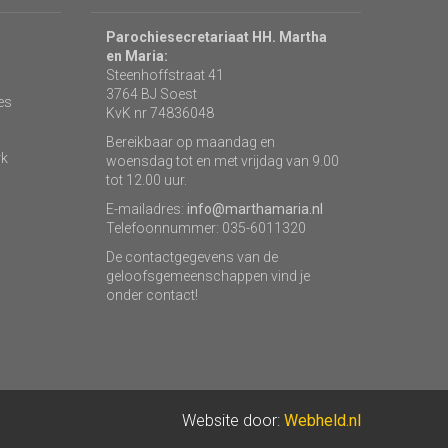
Parochiesecretariaat HH. Martha
en Maria:
Steenhoffstraat 41
3764 BJ Soest
es
KvK nr 74836048
Bereikbaar op maandag en
rk
woensdag tot en met vrijdag van 9.00
tot 12.00 uur.
E-mailadres:
info@marthamaria.nl
Telefoonnummer: 035-6011320
De contactgegevens van de
geloofsgemeenschappen vind je
onder contact!
Website door:
Webheld.nl