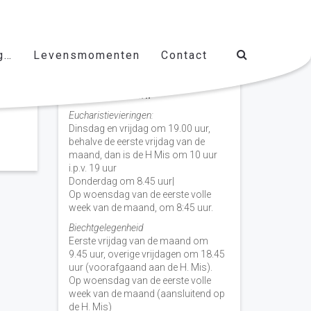
g…
Levensmomenten
Contact
Vieringen door de week
H. Nicolaas Baarn
Eucharistievieringen:
Dinsdag en vrijdag om 19.00 uur,
behalve de eerste vrijdag van de
maand, dan is de H Mis om 10 uur
i.p.v. 19 uur
Donderdag om 8.45 uur|
Op woensdag van de eerste volle
week van de maand, om 8:45 uur.
Biechtgelegenheid
Eerste vrijdag van de maand om
9.45 uur, overige vrijdagen om 18.45
uur (voorafgaand aan de H. Mis).
Op woensdag van de eerste volle
week van de maand (aansluitend op
de H. Mis)