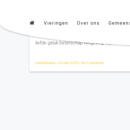
Vieringen
Over ons
Gemeen
Sofie van Hirtum Velddrie
liefde geluk beterschap vergeving wijsheid....vi
marthamaria
-
24 mei 2025
-
No Comments