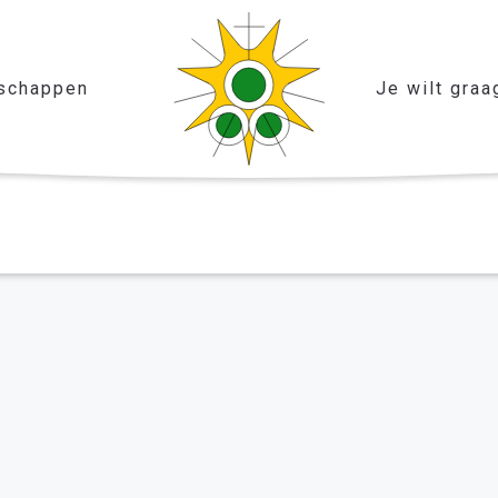
schappen
Je wilt graa
l
er het leven