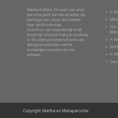
Martha en Maria
. De naam van onze
H. N
parochie geeft aan wie wij willen zijn:
Micha
leerlingen van Jezus, die luisteren
naar zijn Boodschap.
OLV v
Onze bron van inspiratie ligt in het
Bilt
besef dat ons leven heilig en kostbaar
H. N
is. Wij willen proberen het leven van
alledag te verbinden met het
Sint
wonderlijke mysterie van ons
H. Wi
bestaan.
Caro
Copyright: Martha en Mariaparochie