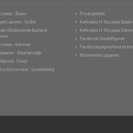
icolaas - Baarn
Privacybeleid
ël-Laurens - De Bilt
Kerkradio H. Nicolaas Baarn
an Altijddurende Bijstand -
Kerkradio H. Nicolaas Eemn
hoven
Facebook Sleutelfiguren
icolaas - Eemnes
Facebookpagina Kind en Ke
 Maarten - Maartensdijk
Misintenties opgeven
llibrord - Soest
lus Borromeüs - Soesterberg