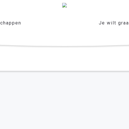
chappen
Je wilt gra
er het leven