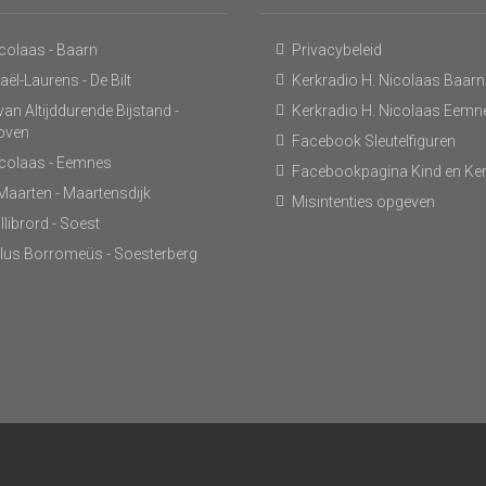
icolaas - Baarn
Privacybeleid
ël-Laurens - De Bilt
Kerkradio H. Nicolaas Baarn
an Altijddurende Bijstand -
Kerkradio H. Nicolaas Eemn
hoven
Facebook Sleutelfiguren
icolaas - Eemnes
Facebookpagina Kind en Ke
 Maarten - Maartensdijk
Misintenties opgeven
llibrord - Soest
lus Borromeüs - Soesterberg