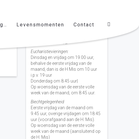
ag…
Levensmomenten
Contact
Vieringen door de week
H. Nicolaas Baarn
Eucharistievieringen:
Dinsdag en vrijdag om 19.00 uur,
behalve de eerste vrijdag van de
maand, dan is de H Mis om 10 uur
i.p.v. 19 uur
Donderdag om 8.45 uur|
Op woensdag van de eerste volle
week van de maand, om 8:45 uur.
Biechtgelegenheid
Eerste vrijdag van de maand om
9.45 uur, overige vrijdagen om 18.45
uur (voorafgaand aan de H. Mis).
Op woensdag van de eerste volle
week van de maand (aansluitend op
de H. Mis)