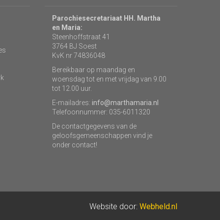
Parochiesecretariaat HH. Martha
en Maria:
Steenhoffstraat 41
3764 BJ Soest
es
KvK nr 74836048
Bereikbaar op maandag en
rk
woensdag tot en met vrijdag van 9.00
tot 12.00 uur.
E-mailadres:
info@marthamaria.nl
Telefoonnummer: 035-6011320
De contactgegevens van de
geloofsgemeenschappen vind je
onder contact!
Website door:
Webheld.nl