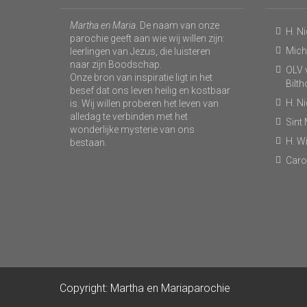
Martha en Maria
. De naam van onze
H. N
parochie geeft aan wie wij willen zijn:
Micha
leerlingen van Jezus, die luisteren
naar zijn Boodschap.
OLV v
Onze bron van inspiratie ligt in het
Bilt
besef dat ons leven heilig en kostbaar
H. N
is. Wij willen proberen het leven van
alledag te verbinden met het
Sint
wonderlijke mysterie van ons
H. Wi
bestaan.
Caro
Copyright: Martha en Mariaparochie