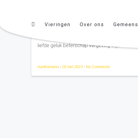
Vieringen
Over ons
Gemeens
Theo Mulders Kerkdriel
liefde geluk beterschap vergeving wijsheid....vi
marthamaria
-
28 mei 2023
-
No Comments